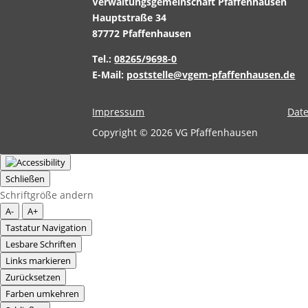
Verwaltungsgemeinschaft Pfaffenhausen
Hauptstraße 34
87772 Pfaffenhausen
Tel.:
08265/9698-0
E-Mail:
poststelle@vgem-pfaffenhausen.de
Impressum
Dat
Copyright © 2026 VG Pfaffenhausen
Schließen
Schriftgröße andern
A-
A+
Tastatur Navigation
Lesbare Schriften
Links markieren
Zurücksetzen
Farben umkehren